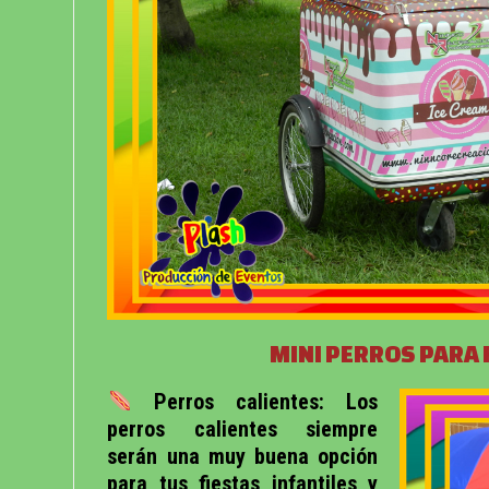
MINI PERROS PARA 
Perros calientes: Los
perros calientes siempre
serán una muy buena opción
para tus fiestas infantiles y