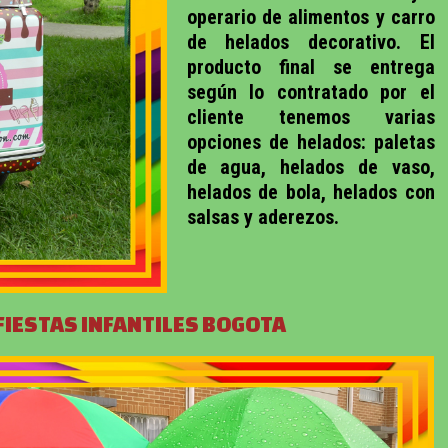
operario de alimentos y carro
de helados decorativo. El
producto final se entrega
según lo contratado por el
cliente tenemos varias
opciones de helados: paletas
de agua, helados de vaso,
helados de bola, helados con
salsas y aderezos.
FIESTAS INFANTILES BOGOTA