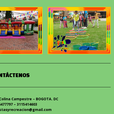
NTÁCTENOS
7 Colina Campestre – BOGOTA. DC
4477797 – 3115414603
estasyrecreacion@gmail.com